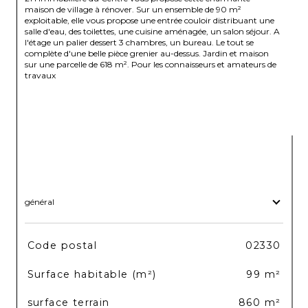
maison de village à rénover. Sur un ensemble de 90 m² 
exploitable, elle vous propose une entrée couloir distribuant une 
salle d'eau, des toilettes, une cuisine aménagée, un salon séjour. A 
l'étage un palier dessert 3 chambres, un bureau. Le tout se 
complète d'une belle pièce grenier au-dessus. Jardin et maison 
sur une parcelle de 618 m². Pour les connaisseurs et amateurs de 
travaux

général
TRAD_SIROCCO_Caracteristique
Valeurs
Code postal
02330
Surface habitable (m²)
99 m²
surface terrain
860 m²