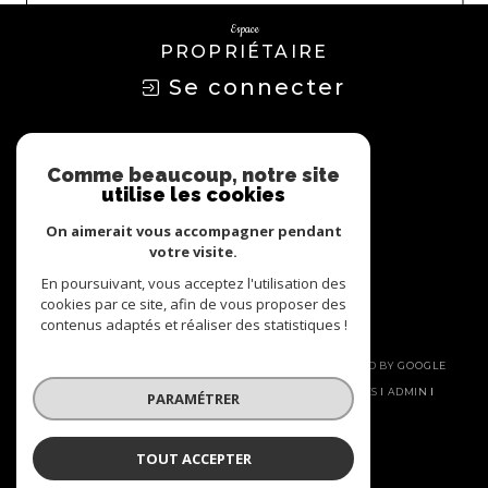
Espace
PROPRIÉTAIRE
Se connecter
Nous
ADHÉRONS
Comme beaucoup, notre site
utilise les cookies
On aimerait vous accompagner pendant
votre visite.
En poursuivant, vous acceptez l'utilisation des
cookies par ce site, afin de vous proposer des
contenus adaptés et réaliser des statistiques !
© 2026 | TOUS DROITS RÉSERVÉS | TRADUCTION POWERED BY GOOGLE
|
NOS HONORAIRES
PLAN DU SITE
MENTIONS LÉGALES
ADMIN
PARAMÉTRER
NOS LIENS
POLITIQUE RGPD
COOKIES
TOUT ACCEPTER