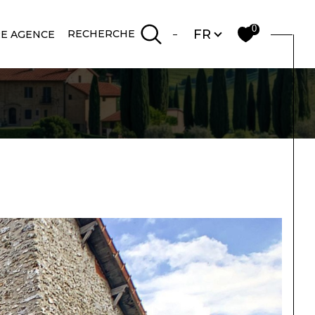
Langue
0
FR
RECHERCHE
E AGENCE
Filtrer
Réinitialiser les
filtres