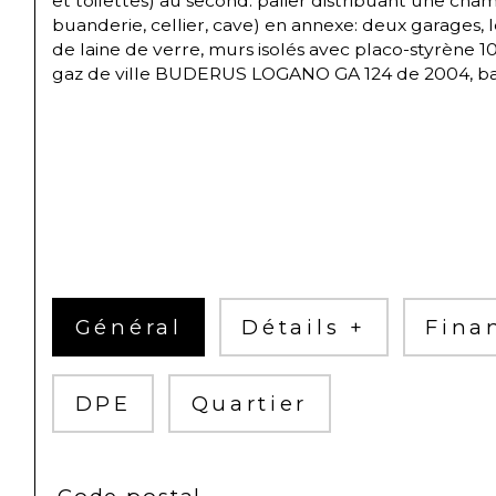
et toilettes) au second: palier distribuant une cha
buanderie, cellier, cave) en annexe: deux garages, 
de laine de verre, murs isolés avec placo-styrène 
gaz de ville BUDERUS LOGANO GA 124 de 2004, ball
Général
Détails +
Fina
DPE
Quartier
TRAD_SIROCCO_Caracteristique
Valeurs