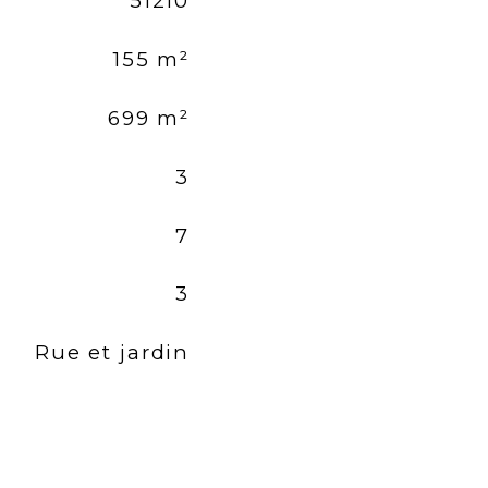
51210
155 m²
699 m²
3
7
3
Rue et jardin