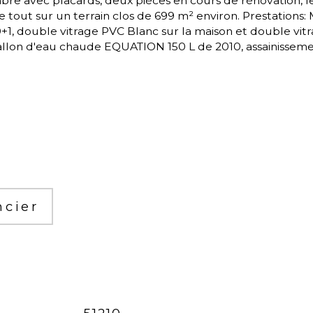
mbre avec placards, deux pièces en cours de rénovation, le
le tout sur un terrain clos de 699 m² environ. Prestations
10+1, double vitrage PVC Blanc sur la maison et double vi
on d'eau chaude EQUATION 150 L de 2010, assainissement
ncier