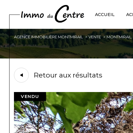
ACCUEIL
AC
AGENCE IMMOBILIÈRE MONTMIRAIL
VENTE
MONTMIRAIL
Acheter
Est
de l'ancien
1
TYPE DE BIEN
de l'ancien
Retour aux résultats
Maison
51210 - Montmirail
VENDU