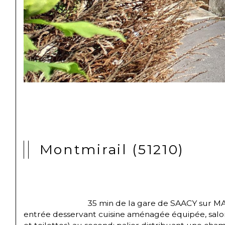
Montmirail (51210)
                                35 min de la gare de SAACY sur MARNE (PASS NAVIGO) 40 min de l'autoroute A4, Maison de ville avec toutes commodités à pied comprenant: 
entrée desservant cuisine aménagée équipée, salon s