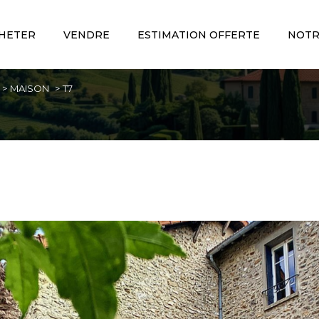
HETER
VENDRE
ESTIMATION OFFERTE
NOTR
Voir les
6
annonces
MAISON
T7
imer
1
BUDGET
LOCALISATION
7 Pièces