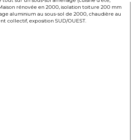
 tout sur un sous-sol aménagé (cuisine d'été, 
: Maison rénovée en 2000, isolation toiture 200 mm 
trage aluminium au sous-sol de 2000, chaudière au 
 collectif, exposition SUD/OUEST.
