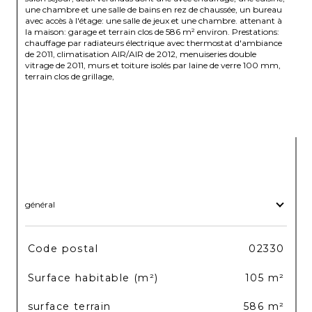
une chambre et une salle de bains en rez de chaussée, un bureau 
avec accès à l'étage: une salle de jeux et une chambre. attenant à 
la maison: garage et terrain clos de 586 m² environ. Prestations: 
chauffage par radiateurs électrique avec thermostat d'ambiance 
de 2011, climatisation AIR/AIR de 2012, menuiseries double 
vitrage de 2011, murs et toiture isolés par laine de verre 100 mm, 
terrain clos de grillage,

général
TRAD_SIROCCO_Caracteristique
Valeurs
Code postal
02330
Surface habitable (m²)
105 m²
surface terrain
586 m²