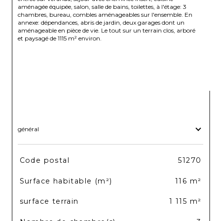
aménagée équipée, salon, salle de bains, toilettes, à l'étage: 3 
chambres, bureau, combles aménageables sur l'ensemble. En 
annexe: dépendances, abris de jardin, deux garages dont un 
aménageable en pièce de vie. Le tout sur un terrain clos, arboré 
et paysagé de 1115 m² environ.

général
TRAD_SIROCCO_Caracteristique
Valeurs
Code postal
51270
Surface habitable (m²)
116 m²
surface terrain
1 115 m²