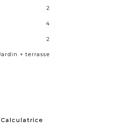
2
4
2
Jardin + terrasse
Calculatrice