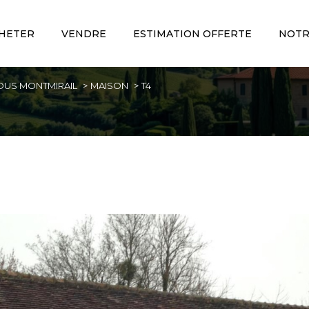
HETER
VENDRE
ESTIMATION OFFERTE
NOTR
Voir les
0
annonces
OUS MONTMIRAIL
MAISON
T4
imer
1
BUDGET
LOCALISATION
ous-Montmirail
4 Pièces