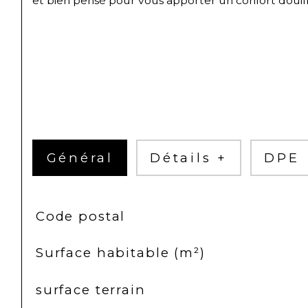
et bien pensé pour vous apporter un confort douillet
Général
Détails +
DPE
TRAD_SIROCCO_Caracteristique
Valeurs
Code postal
Surface habitable (m²)
surface terrain