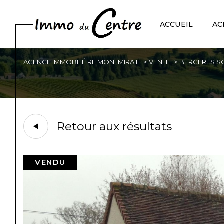
ACCUEIL
AC
AGENCE IMMOBILIÈRE MONTMIRAIL
VENTE
BERGERES S
Acheter
Est
de l'ancien
1
TYPE DE BIEN
de l'ancien
Retour aux résultats
Maison
51210 - Bergères-s
VENDU