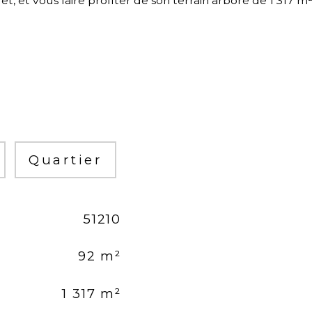
, et vous faire profiter de son terrain arboré de 1 317 m²
Quartier
51210
92 m²
1 317 m²