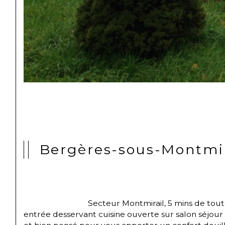
Bergères-sous-Montmir
                                Secteur Montmirail, 5 mins de toutes commodités, ramassage scolaire sur place, charmante maison de pays rénovée, avec une véritable 
entrée desservant cuisine ouverte sur salon séjour a