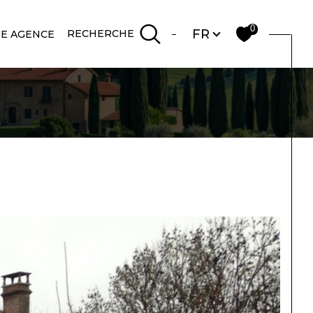
Langue
0
FR
RECHERCHE
E AGENCE
Filtrer
Réinitialiser les
filtres