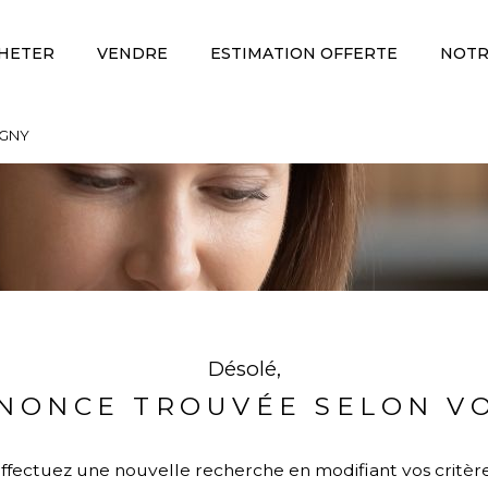
HETER
VENDRE
ESTIMATION OFFERTE
NOTR
Voir les
0
annonces
IGNY
imer
1
BUDGET
LOCALISATION
Désolé,
NONCE TROUVÉE SELON VO
ffectuez une nouvelle recherche en modifiant vos critèr