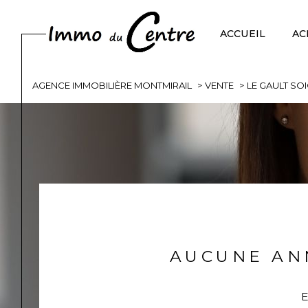
ACCUEIL
AC
AGENCE IMMOBILIÈRE MONTMIRAIL
VENTE
LE GAULT SO
Acheter
Est
de l'ancien
TYPE DE BIEN
de l'ancien
51210 - Le Gault-Soigny
AUCUNE AN
E