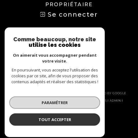
PROPRIÉTAIRE
Se connecter
Nous
ADHÉRONS
Comme beaucoup, notre site
utilise les cookies
On aimerait vous accompagner pendant
votre visite.
En poursuivant, vous acceptez l'utilisation des
cookies par ce site, afin de vous proposer des
contenus adaptés et réaliser des statistiques !
© 2026 | TOUS DROITS RÉSERVÉS | TRADUCTION POWERED BY GOOGLE
|
NOS HONORAIRES
PLAN DU SITE
MENTIONS LÉGALES
ADMIN
PARAMÉTRER
NOS LIENS
POLITIQUE RGPD
COOKIES
TOUT ACCEPTER