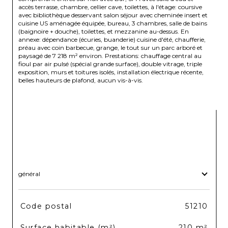
accès terrasse, chambre, cellier cave, toilettes, à l'étage: coursive 
avec bibliothèque desservant salon séjour avec cheminée insert et 
cuisine US aménagée équipée, bureau, 3 chambres, salle de bains 
(baignoire + douche), toilettes, et mezzanine au-dessus. En 
annexe: dépendance (écuries, buanderie) cuisine d'été, chaufferie, 
préau avec coin barbecue, grange, le tout sur un parc arboré et 
paysagé de 7 218 m² environ. Prestations: chauffage central au 
fioul par air pulsé (spécial grande surface), double vitrage, triple 
exposition, murs et toitures isolés, installation électrique récente, 
belles hauteurs de plafond, aucun vis-à-vis.

général
TRAD_SIROCCO_Caracteristique
Valeurs
Code postal
51210
Surface habitable (m²)
210 m²