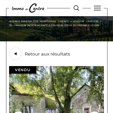
AGENCE IMMOBILIÈRE MONTMIRAIL
VENTE
VERDON
MAISON
T6
MAISON INDEPENDANTE A ENVIRON 200 M DU PREMIER VOISIN
Retour aux résultats
VENDU