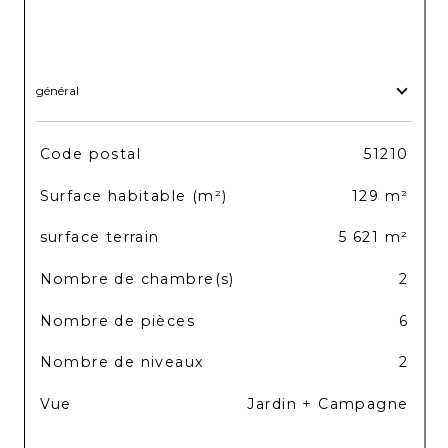
général
TRAD_SIROCCO_Caracteristique
Valeurs
Code postal
51210
Surface habitable (m²)
129 m²
surface terrain
5 621 m²
Nombre de chambre(s)
2
Nombre de pièces
6
Nombre de niveaux
2
Vue
Jardin + Campagne