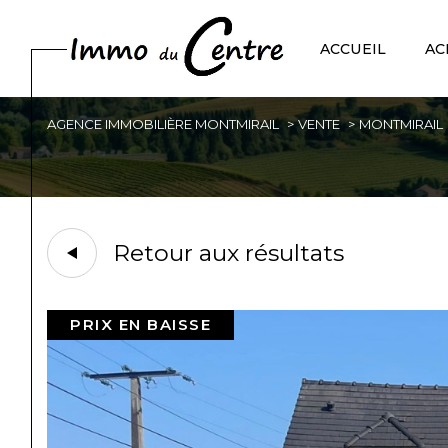
ACCUEIL
AC
AGENCE IMMOBILIÈRE MONTMIRAIL
VENTE
MONTMIRAIL
Acheter
Est
de l'ancien
1
TYPE DE BIEN
de l'ancien
Retour aux résultats
Maison
51210 - Montmirail
PRIX EN BAISSE