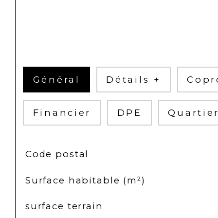
Général
Détails +
Copr
Financier
DPE
Quartie
TRAD_SIROCCO_Caracteristique
Valeurs
Code postal
Surface habitable (m²)
surface terrain