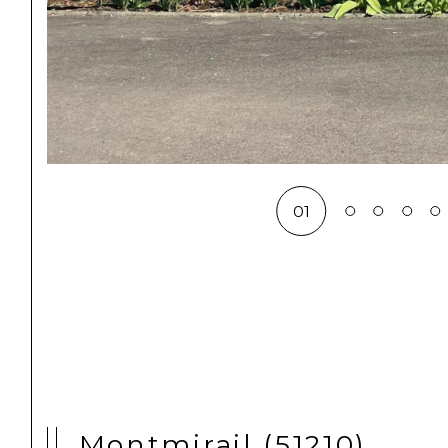
01
Montmirail (51210)