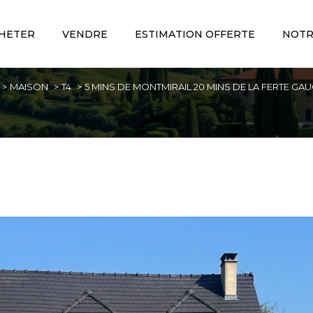
HETER
VENDRE
ESTIMATION OFFERTE
NOTR
Voir les
3
annonces
MAISON
T4
5 MINS DE MONTMIRAIL 20 MINS DE LA FERTE 
imer
1
BUDGET
LOCALISATION
4 Pièces