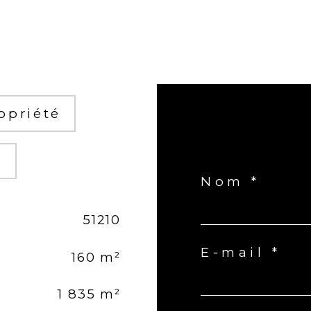
opriété
r
Nom *
51210
E-mail *
160 m²
1 835 m²