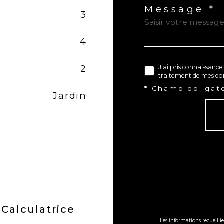
Message *
3
4
2
J'ai pris connaissance 
traitement de mes don
* Champ obligat
Jardin
Calculatrice
Les informations recueilli