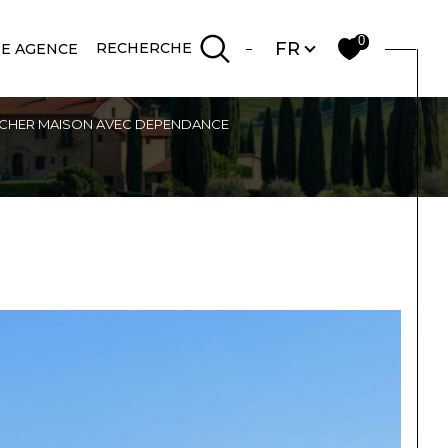
Langue
0
FR
RECHERCHE
E AGENCE
GAUCHER MAISON AVEC DEPENDANCE
Filtrer
Réinitialiser les
filtres