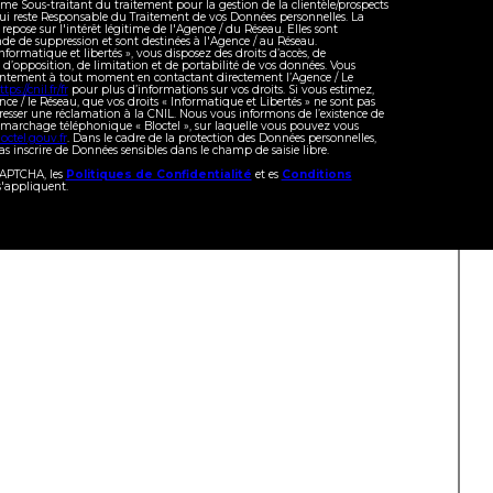
 Sous-traitant du traitement pour la gestion de la clientèle/prospects
ui reste Responsable du Traitement de vos Données personnelles. La
repose sur l'intérêt légitime de l'Agence / du Réseau. Elles sont
e de suppression et sont destinées à l'Agence / au Réseau.
formatique et libertés », vous disposez des droits d’accès, de
, d’opposition, de limitation et de portabilité de vos données. Vous
sentement à tout moment en contactant directement l’Agence / Le
ttps://cnil.fr/fr
pour plus d’informations sur vos droits. Si vous estimez,
nce / le Réseau, que vos droits « Informatique et Libertés » ne sont pas
resser une réclamation à la CNIL. Nous vous informons de l’existence de
démarchage téléphonique « Bloctel », sur laquelle vous pouvez vous
octel.gouv.fr
. Dans le cadre de la protection des Données personnelles,
s inscrire de Données sensibles dans le champ de saisie libre.
eCAPTCHA, les
Politiques de Confidentialité
et es
Conditions
'appliquent.