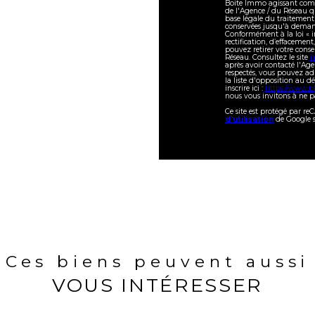
Boite Immo agissant comme
de l'Agence / du Réseau q
base légale du traitement 
conservées jusqu'à demand
Conformément à la loi « in
rectification, d’effacement
pouvez retirer votre con
Réseau. Consultez le site
h
après avoir contacté l'Age
respectés, vous pouvez ad
la liste d'opposition au 
inscrire ici :
https://www.bl
nous vous invitons à ne pa
Ce site est protégé par r
d'utilisation
de Google s
Ces biens peuvent aussi
VOUS INTÉRESSER