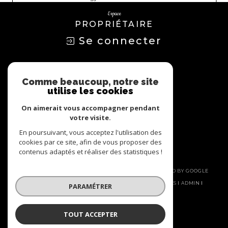
Espace
PROPRIÉTAIRE
Se connecter
Nous
ADHÉRONS
Comme beaucoup, notre site
utilise les cookies
On aimerait vous accompagner pendant
votre visite.
En poursuivant, vous acceptez l'utilisation des
cookies par ce site, afin de vous proposer des
contenus adaptés et réaliser des statistiques !
© 2026 | TOUS DROITS RÉSERVÉS | TRADUCTION POWERED BY GOOGLE
|
NOS HONORAIRES
PLAN DU SITE
MENTIONS LÉGALES
ADMIN
PARAMÉTRER
NOS LIENS
POLITIQUE RGPD
COOKIES
TOUT ACCEPTER